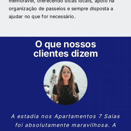
memorável, oferecendo dicas locais, apoio na
organização de passeios e sempre disposta a
ajudar no que for necessário.
O que nossos
clientes dizem
Os Apartamentos 7 Saias ofereceram
Minha experiência nos Apartamentos
A estadia nos Apartamentos 7 Saias
Como viajo frequentemente por
uma experiência incrível. O interior é
trabalho, encontrar um lugar como
7 Saias foi excepcional. A cozinha
foi absolutamente maravilhosa. A