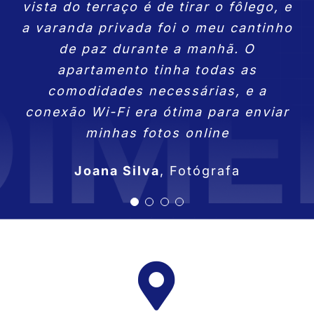
os Apartamentos 7 Saias foi perfeito.
vista do terraço é de tirar o fôlego, e
estava bem equipada para minhas
moderno e aconchegante, e o
a varanda privada foi o meu cantinho
necessidades, e acordar com a vista
terraço com vista para o mar é
O espaço é confortável e bem
equipado, ideal para relaxar após um
da praia da Nazaré foi revitalizante.
simplesmente espetacular. Foi
de paz durante a manhã. O
inspirador acordar com tal paisagem
Definitivamente, um dos melhores
dia longo. A localização central
apartamento tinha todas as
também facilitou muito meu acesso a
e trabalhar com tanta beleza ao
comodidades necessárias, e a
lugares que já fiquei!
conexão Wi-Fi era ótima para enviar
diferentes pontos da cidade.
redor.
Lara Fontes
Professora
minhas fotos online
Tiago Ribeiro
Miguel Gonçalves
Designer Gráfico
Empresário
Joana Silva
,
Fotógrafa