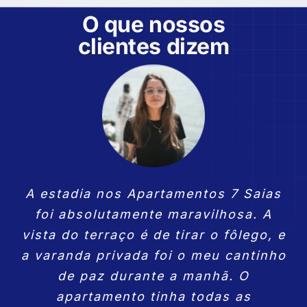
O que nossos
clientes dizem
Os Apartamentos 7 Saias ofereceram
Minha experiência nos Apartamentos
A estadia nos Apartamentos 7 Saias
Como viajo frequentemente por
uma experiência incrível. O interior é
trabalho, encontrar um lugar como
7 Saias foi excepcional. A cozinha
foi absolutamente maravilhosa. A
os Apartamentos 7 Saias foi perfeito.
vista do terraço é de tirar o fôlego, e
estava bem equipada para minhas
moderno e aconchegante, e o
a varanda privada foi o meu cantinho
necessidades, e acordar com a vista
terraço com vista para o mar é
O espaço é confortável e bem
equipado, ideal para relaxar após um
da praia da Nazaré foi revitalizante.
simplesmente espetacular. Foi
de paz durante a manhã. O
inspirador acordar com tal paisagem
Definitivamente, um dos melhores
dia longo. A localização central
apartamento tinha todas as