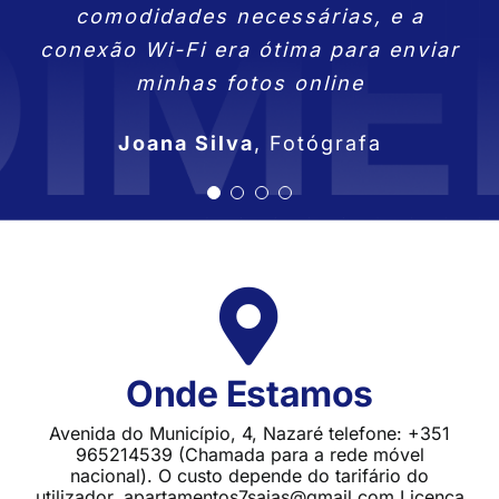
também facilitou muito meu acesso a
e trabalhar com tanta beleza ao
comodidades necessárias, e a
lugares que já fiquei!
conexão Wi-Fi era ótima para enviar
diferentes pontos da cidade.
redor.
Lara Fontes
Professora
minhas fotos online
Tiago Ribeiro
Miguel Gonçalves
Designer Gráfico
,
Empresário
Joana Silva
,
Fotógrafa
Onde Estamos
Avenida do Município, 4, Nazaré telefone: +351
965214539 (Chamada para a rede móvel
nacional). O custo depende do tarifário do
utilizador. apartamentos7saias@gmail.com Licença