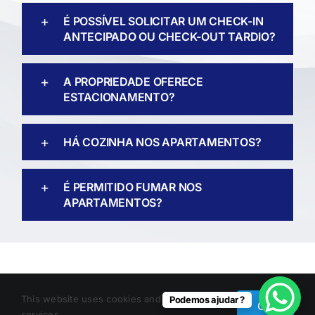
É POSSÍVEL SOLICITAR UM CHECK-IN
ANTECIPADO OU CHECK-OUT TARDIO?
A PROPRIEDADE OFERECE
ESTACIONAMENTO?
HÁ COZINHA NOS APARTAMENTOS?
É PERMITIDO FUMAR NOS
APARTAMENTOS?
Copyright 2024 | Desenvolvido pela
Agência de Marketing
This website uses cookies and third party
Podemos ajudar ?
Polise
OK
services.