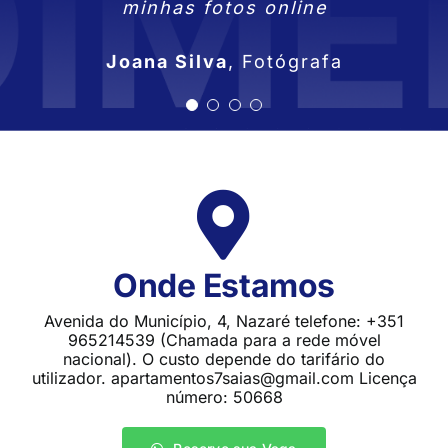
Lara Fontes
Professora
minhas fotos online
Tiago Ribeiro
Miguel Gonçalves
Designer Gráfico
,
Empresário
Joana Silva
,
Fotógrafa
Onde Estamos
Avenida do Município, 4, Nazaré telefone: +351
965214539 (Chamada para a rede móvel
nacional). O custo depende do tarifário do
utilizador. apartamentos7saias@gmail.com Licença
número: 50668
Reserve sua Vaga